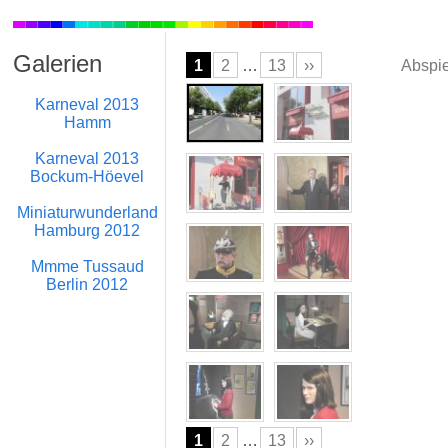
Galerien
1
2
…
13
››
Abspi
Karneval 2013
Hamm
Karneval 2013
Bockum-Höevel
Miniaturwunderland
Hamburg 2012
Mmme Tussaud
Berlin 2012
1
2
…
13
››