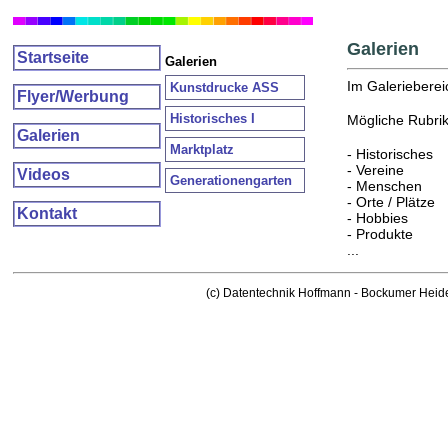
Galerien
Startseite
Galerien
Im Galerieberei
Kunstdrucke ASS
Flyer/Werbung
Historisches I
Mögliche Rubrik
Galerien
Marktplatz
- Historisches
- Vereine
Videos
Generationengarten
- Menschen
- Orte / Plätze
Kontakt
- Hobbies
- Produkte
...
(c) Datentechnik Hoffmann - Bockumer Heid