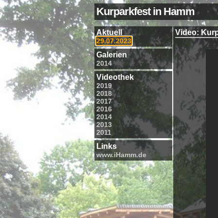
Kurparkfest in Hamm
Aktuell
Video: Kurp
29.07.2023
Galerien
2014
Videothek
2019
2018
2017
2016
2014
2013
2011
Links
www.iHamm.de